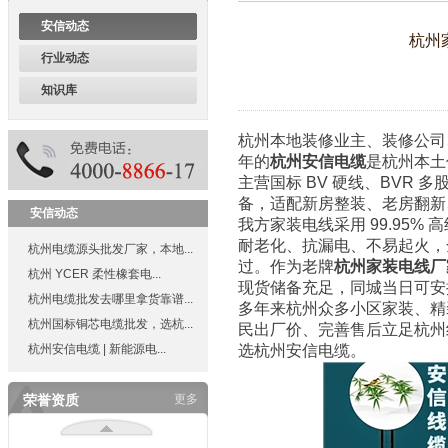
安信动态
杭州
行业动态
浙江省重质量、守承诺、创品
牌暨首批三满意单位
知识库
杭州本地装修业主、装修公司
年的
杭州安信电缆
是杭州本土
主营国标 BV 硬线、BVR 多
浙江省质量服务双诚信单位
备，适配新房整装、老房翻新
安信动态
我方家装电线采用 99.95
耐老化、抗漏电、不易起火，全
杭州电缆源头批发厂家，本地...
过。作为老牌
杭州家装电线厂
杭州 YCER 柔性橡套电...
现货储备充足，同城当日可安
杭州电缆批发去哪里拿货靠谱...
多年来杭州众多小区家装、精
浙江省行业质量服务诚信领先
杭州国标铜芯电缆批发，选杭...
民出厂价、完善售后立足杭州
示范企业
杭州安信电缆 | 新能源电...
选杭州安信电缆。
荣誉资质
更多
浙江省首批工程建设质量领先