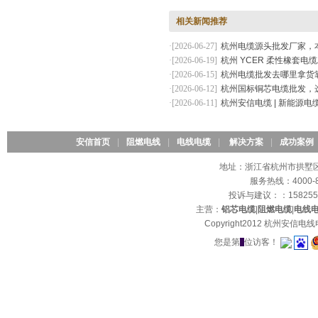
相关新闻推荐
·[2026-06-27]
杭州电缆源头批发厂家，
·[2026-06-19]
杭州 YCER 柔性橡套
浙江省质量服务双诚信单位
·[2026-06-15]
杭州电缆批发去哪里拿货
·[2026-06-12]
杭州国标铜芯电缆批发，
·[2026-06-11]
杭州安信电缆 | 新能源电
安信首页
|
阻燃电线
|
电线电缆
|
解决方案
|
成功案例
浙江省行业质量服务诚信领先
地址：浙江省杭州市拱墅区石
示范企业
服务热线：4000-8
投诉与建议：：15825
主营：
铝芯电缆
|
阻燃电缆
|
电线
Copyright2012 杭州安
您是第
位访客！
浙江省首批工程建设质量领先
产品