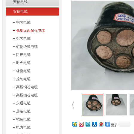
安信电线
安信电缆
铜芯电缆
低烟无卤耐火电缆
中国国家强制性产品认证证书
铝芯电缆
矿物绝缘电缆
阻燃电缆
耐火电缆
中国国家强制性产品认证证书
橡套电缆
2
控制电缆
高压铜芯电缆
高压铝芯电缆
永通电缆
质量管理体系认证证书
屏蔽电缆
铠装电缆
更多
电力电缆