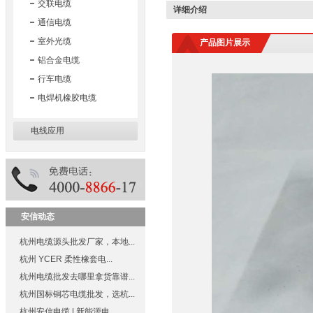
交联电缆
详细介绍
通信电缆
浙江质量网证书
室外光缆
产品图片展示
铝合金电缆
行车电缆
电焊机橡胶电缆
浙江省重质量、守承诺、创品
牌暨首批三满意单位
电线应用
浙江省质量服务双诚信单位
安信动态
杭州电缆源头批发厂家，本地...
杭州 YCER 柔性橡套电...
杭州电缆批发去哪里拿货靠谱...
浙江省行业质量服务诚信领先
杭州国标铜芯电缆批发，选杭...
示范企业
杭州安信电缆 | 新能源电...