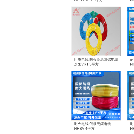
NHRVS2*2.5平方
N
阻燃电线 防火高温阻燃电线
耐
ZRBVR1.5平方
N
耐火电线 低烟无卤电线
耐
NHBV 4平方
N