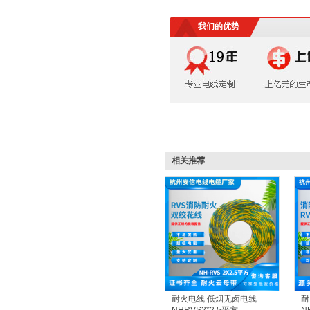
我们的优势
相关推荐
耐火电线 低烟无卤电线
耐