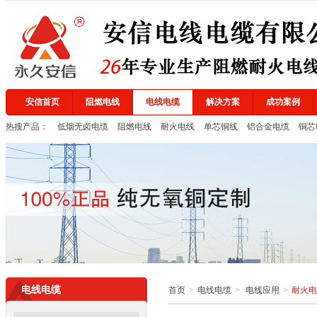
中国国家强制性产品认证证书
2
安信首页
阻燃电线
电线电缆
解决方案
成功案例
热搜产品：
低烟无卤电缆
阻燃电线
耐火电线
单芯铜线
铝合金电缆
铜芯
质量管理体系认证证书
浙江质量网证书
电线电缆
首页
>
电线电缆
>
电线应用
>
耐火电