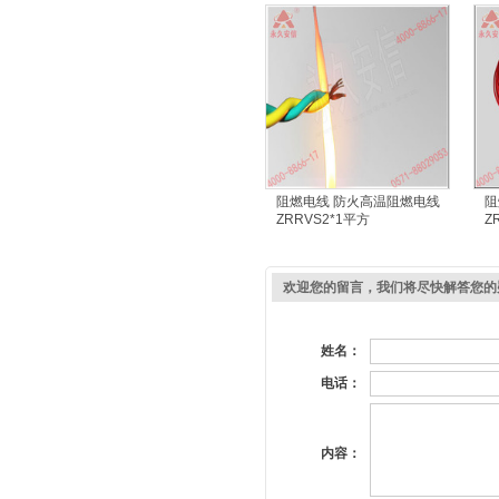
阻燃电线 防火高温阻燃电线
阻
ZRRVS2*1平方
Z
欢迎您的留言，我们将尽快解答您的
姓名：
电话：
内容：