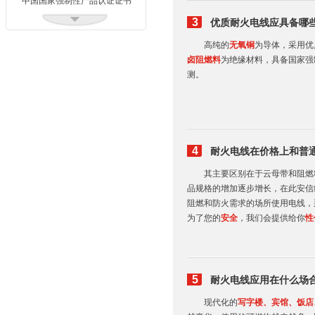
中国国家强制性产品认证证书
2
3
优质耐火电线应具备哪
高纯的
无氧铜
为导体，采用优
卤阻燃料
为绝缘材料，具备国家强
测。
质量管理体系认证证书
4
耐火电线在价格上和普
其主要区别在于云母带和阻燃料
浙江质量网证书
品规格的增加逐步增长，在此安信
阻燃和防火需求的场所使用电线，
为了您的
安全
，我们会提供给你
性
浙江省重质量、守承诺、创品
牌暨首批三满意单位
5
耐火电线应用在什么场
现代化的
写字楼、宾馆、饭店