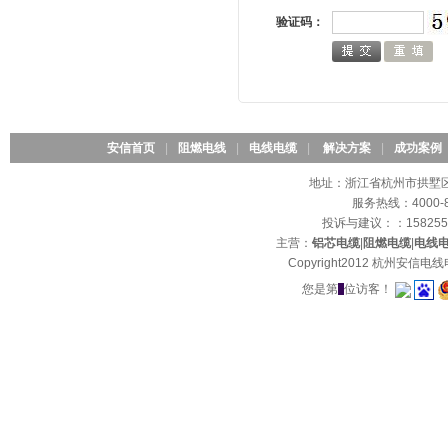
验证码：
安信首页
|
阻燃电线
|
电线电缆
|
解决方案
|
成功案例
地址：浙江省杭州市拱墅区石
服务热线：4000-8
投诉与建议：：15825
主营：
铝芯电缆
|
阻燃电缆
|
电线
Copyright2012 杭州安
您是第
位访客！